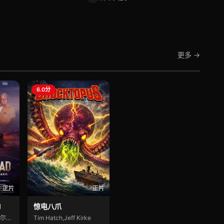
更多 →
6.0分
正片
正片
d
惊电八爪
乔迪·特伦凯文·麦考克尔虹膜
Tim Hatch,Jeff Kirke