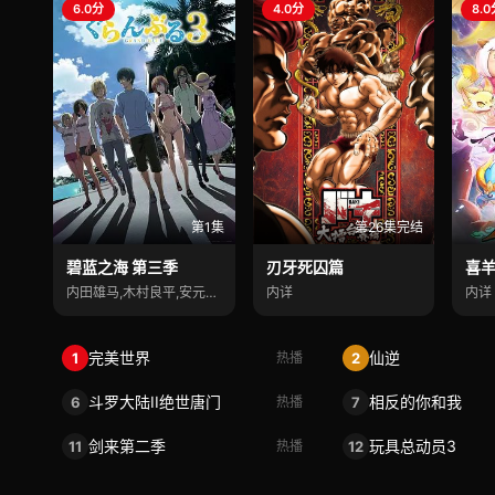
6.0分
4.0分
8.
第1集
第26集完结
碧蓝之海 第三季
刃牙死囚篇
内田雄马,木村良平,安元洋贵
内详
内详
完美世界
仙逆
1
2
热播
斗罗大陆II绝世唐门
相反的你和我
6
7
热播
剑来第二季
玩具总动员3
11
12
热播