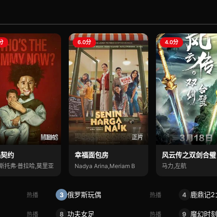
0分
6.0分
4.0分
正片
正片
儡契约
幸福面包房
风云传之双剑合璧
斯托弗·普拉哈,莫里亚
Nadya Arina,Meriam B
马力,左航
俄罗斯玩偶
鹿鼎记2
3
4
热播
热播
功夫女足
魔幻时
8
9
热播
热播