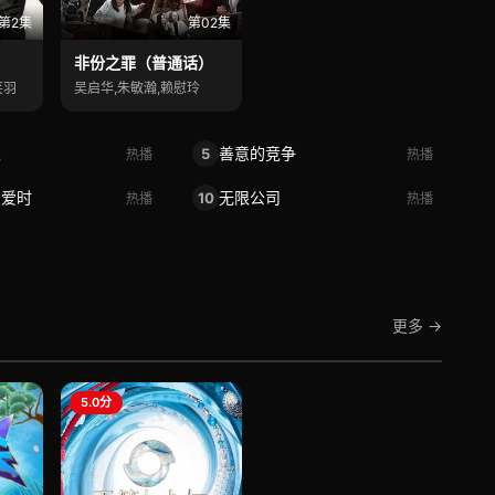
第2集
第02集
非份之罪（普通话）
笑羽
吴启华,朱敏瀚,赖慰玲
眼
善意的竞争
5
热播
热播
恋爱时
无限公司
10
热播
热播
更多 →
5.0分