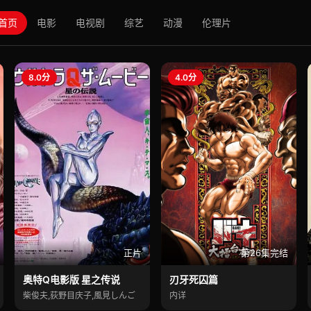
首页
电影
电视剧
综艺
动漫
伦理片
8.0分
4.0分
正片
第26集完结
奥特Q电影版 星之传说
刃牙死囚篇
柴俊夫,荻野目庆子,風見しんご
内详