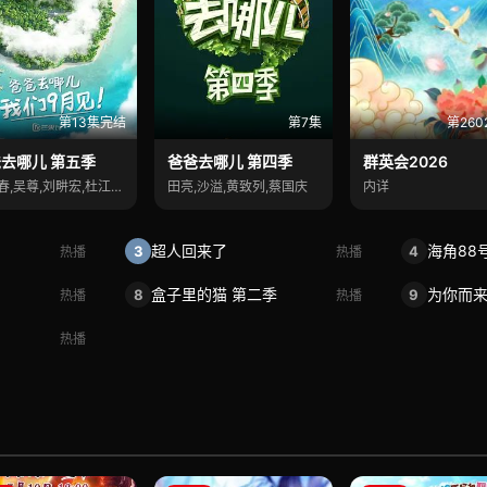
第13集完结
第7集
第260
去哪儿 第五季
爸爸去哪儿 第四季
群英会2026
陈小春,吴尊,刘畊宏,杜江,邓伦
田亮,沙溢,黄致列,蔡国庆
内详
超人回来了
海角88
3
4
热播
热播
盒子里的猫 第二季
为你而
8
9
热播
热播
热播