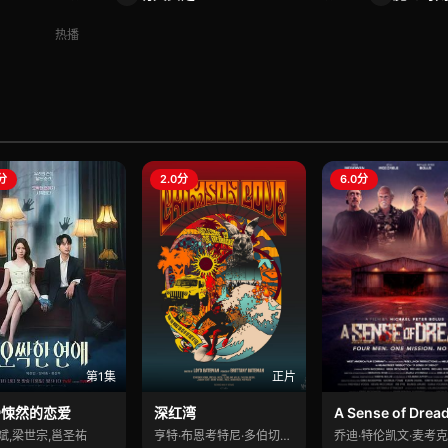
热播
0分
2.0分
6.0分
第1集
正片
骨悚然的恋爱
深红湾
A Sense of Drea
斌,梁世宗,邕圣祐
亨特·布恩考特尼·多伯切尔西·吉尔森