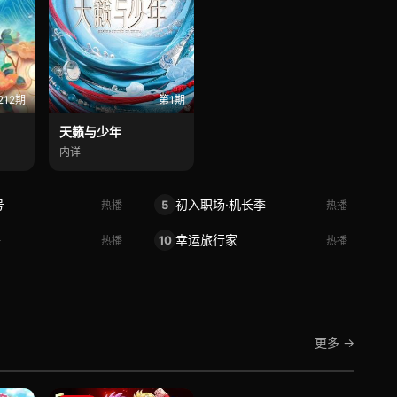
212期
第1期
天籁与少年
内详
号
初入职场·机长季
5
热播
热播
来
幸运旅行家
10
热播
热播
更多 →