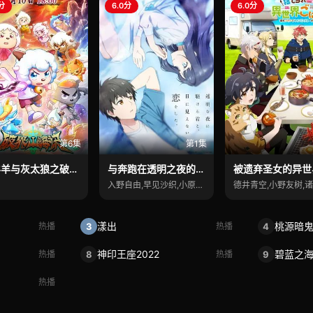
0分
6.0分
6.0分
第6集
第1集
喜羊羊与灰太狼之破界山海诀
与奔跑在透明之夜的你，谈一场看不见的恋爱
入野自由,早见沙织,小原好美,阿座上洋平
漾出
桃源暗
3
4
热播
热播
神印王座2022
碧蓝之
8
9
热播
热播
热播