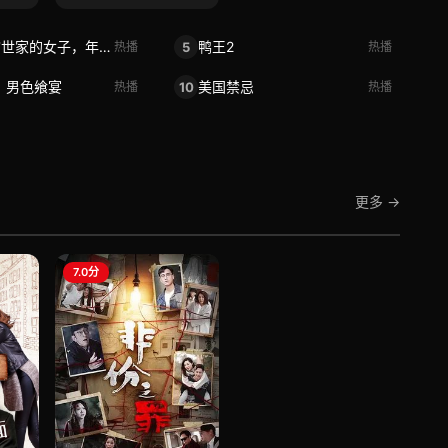
嫁入旅馆世家的女子，年轻女掌柜的余香
鸭王2
5
热播
热播
：男色飨宴
美国禁忌
10
热播
热播
更多 →
7.0分