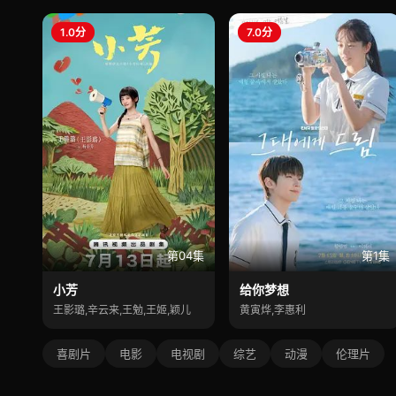
1.0分
7.0分
第04集
第1集
小芳
给你梦想
王影璐,辛云来,王勉,王姬,颖儿
黄寅烨,李惠利
喜剧片
电影
电视剧
综艺
动漫
伦理片