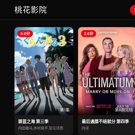
桃花影院
6.0分
2.0分
第1集
第8期完结
碧蓝之海 第三季
最后通牒不结就分 第四季
内田雄马,木村良平,安元洋贵
内详