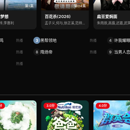
第1集
第04集
你梦想
百花杀(2026)
扁豆爱焖面
烨,李惠利
孟子义,何与,徐正溪,范帅琦
朱雨辰,高露,迟嘉,武
鸣
黑帮领地
许我耀
3
4
热播
热播
隋炀帝
当男人
8
9
热播
热播
热播
0分
3.0分
4.0分