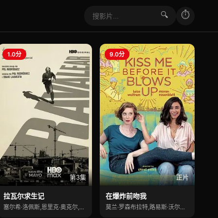
⏱
🔍
1.0分
9.0分
第3集
正片
拉瓦尔求生记
在爆炸前吻我
塞尔希·洛佩斯,恩里克·奥克尔,弗兰塞斯克·奥雷利亚
莫兰·罗森布拉特,路易斯·沃尔夫勒姆,里夫卡·迈克尔利