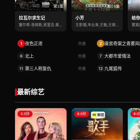
第3集
第04集
拉瓦尔求生记
小芳
给
塞尔希·洛佩斯,恩里克·奥克尔,弗兰塞斯
王影璐,辛云来,王勉,王姬,颖儿
黄寅
夜色正浓
唐宫奇案之青雾风
1
2
热播
北上
大都市爱情法
6
7
热播
第三人称复仇
九尾狐传
11
12
热播
最新综艺
2.0分
6.0分
9.