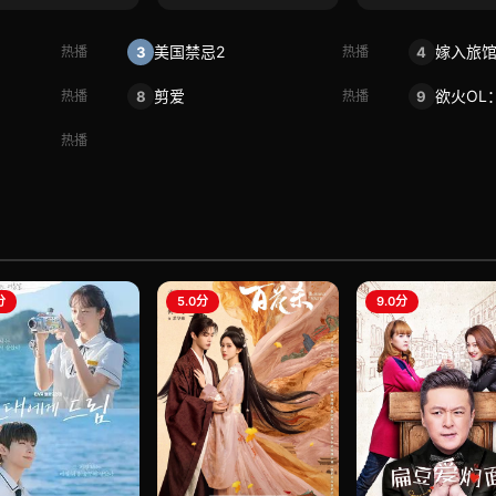
美国禁忌2
3
4
热播
热播
剪爱
欲火OL
8
9
热播
热播
热播
分
5.0分
9.0分