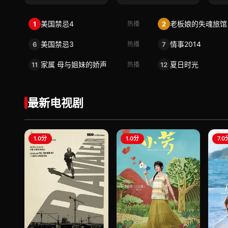
美国禁忌4
老板娘的失魂旅馆
1
2
热播
美国禁忌3
情事2014
6
7
热播
家属 母与姐妹的娇声
夏日时光
11
12
热播
最新电视剧
1.0分
1.0分
7.0