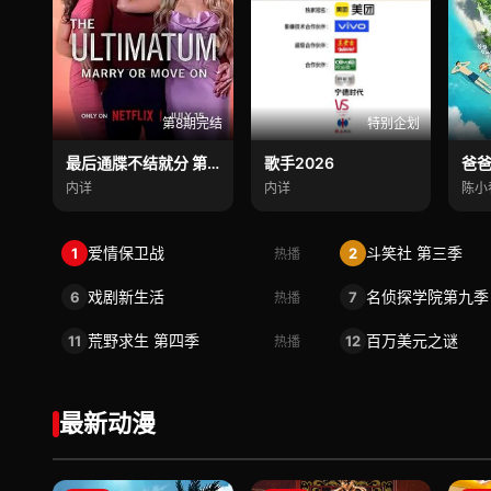
第8期完结
特别企划
最后通牒不结就分 第四季
歌手2026
爸爸
内详
内详
爱情保卫战
斗笑社 第三季
1
2
热播
戏剧新生活
名侦探学院第九季
6
7
热播
荒野求生 第四季
百万美元之谜
11
12
热播
最新动漫