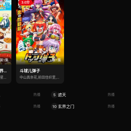
3.0分
第1集
第1集
被遗弃圣女的异世界美食之旅 用隐藏技能召唤了露营车
斗球儿弹子
德井青空,小野友树,诸星堇,立花慎之介
中山真奈花,前田佳织里,关根明良
鬼
遮天
5
热播
热播
海
玄界之门
10
热播
热播