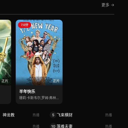
更多 →
7.0分
正片
正片
半年快乐
珊莉·卡斯韦尔,罗姆·弗林,亚历克西·科
：神龙教
飞来横财
5
热播
热播
刻
落难夫妻
10
热播
热播