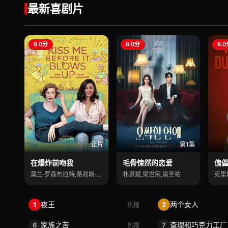
最新喜剧片
9.0分
8.0分
8.
正片
第1集
在爆炸前吻我
毛骨悚然的恋爱
傀
莫兰·罗森布拉特,路易斯·沃尔夫勒姆,里
朴恩斌,梁世宗,邕圣祐
克里
夜王
两个女人
1
2
热播
家族之苦
查理和巧克力工厂
6
7
热播